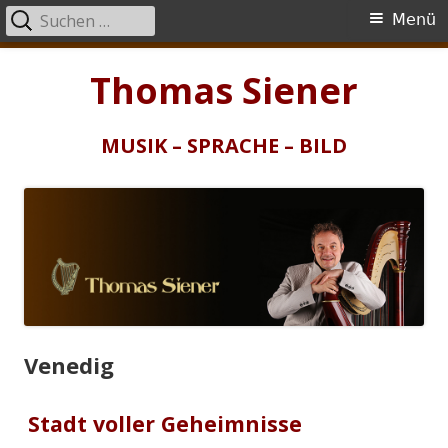
Suchen
Primäres
Menü
nach:
Menü
Springe
Thomas Siener
zum
Inhalt
MUSIK – SPRACHE – BILD
Venedig
Stadt voller Geheimnisse