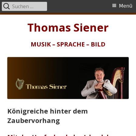
Suchen
Primäres
Menü
nach:
Menü
Springe
Thomas Siener
zum
Inhalt
MUSIK – SPRACHE – BILD
Königreiche hinter dem
Zaubervorhang