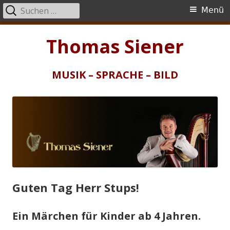
Suchen
Primäres
Menü
nach:
Menü
Springe
Thomas Siener
zum
Inhalt
MUSIK – SPRACHE – BILD
Guten Tag Herr Stups!
Ein Märchen für Kinder ab 4 Jahren.